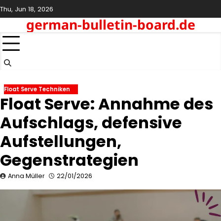
Skip
Thu, Jun 18, 2026
to
german-bulletin-board.de
content
Float Serve Techniken
Float Serve: Annahme des
Aufschlags, defensive
Aufstellungen,
Gegenstrategien
Anna Müller
22/01/2026