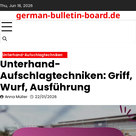
Skip
Thu, Jun 18, 2026
to
german-bulletin-board.de
content
Unterhand-Aufschlagtechniken
Unterhand-
Aufschlagtechniken: Griff,
Wurf, Ausführung
Anna Müller
22/01/2026