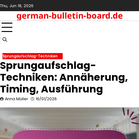
Skip
Thu, Jun 18, 2026
to
german-bulletin-board.de
content
Sprungaufschlag-Techniken
Sprungaufschlag-
Techniken: Annäherung,
Timing, Ausführung
Anna Müller
16/01/2026