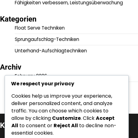
Fähigkeiten verbessern, Leistungsüberwachung
Kategorien
Float Serve Techniken
Sprungaufschlag-Techniken
Unterhand-Aufschlagtechniken
Archiv
February 2026
We respect your privacy
January 2026
Cookies help us improve your experience,
deliver personalized content, and analyze
traffic. You can choose which cookies to
allow by clicking
Customize
. Click
Accept
Kategorien
All
to consent or
Reject All
to decline non-
essential cookies.
Float Serve Techniken