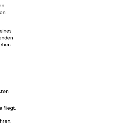
rn
ten
eines
genden
chen.
sten
fliegt.
hren.