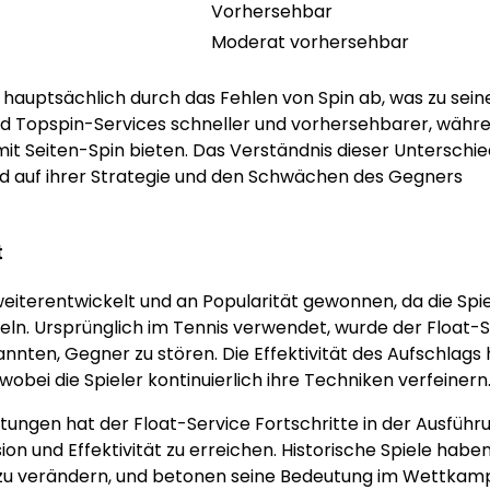
Vorhersehbar
Moderat vorhersehbar
hauptsächlich durch das Fehlen von Spin ab, was zu sein
nd Topspin-Services schneller und vorhersehbarer, währ
it Seiten-Spin bieten. Das Verständnis dieser Unterschi
nd auf ihrer Strategie und den Schwächen des Gegners
t
weiterentwickelt und an Popularität gewonnen, da die Spi
keln. Ursprünglich im Tennis verwendet, wurde der Float-
kannten, Gegner zu stören. Die Effektivität des Aufschlags 
bei die Spieler kontinuierlich ihre Techniken verfeinern
ungen hat der Float-Service Fortschritte in der Ausführ
on und Effektivität zu erreichen. Historische Spiele haben
ls zu verändern, und betonen seine Bedeutung im Wettkam