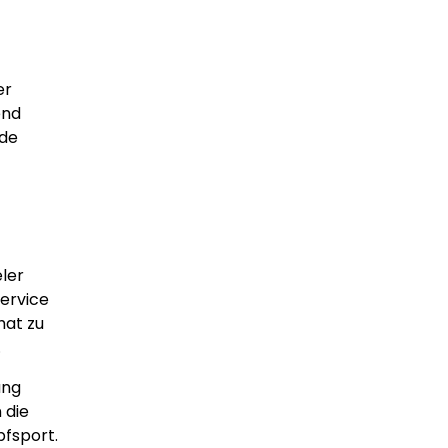
er
end
ede
eler
Service
hat zu
.
ung
 die
pfsport.