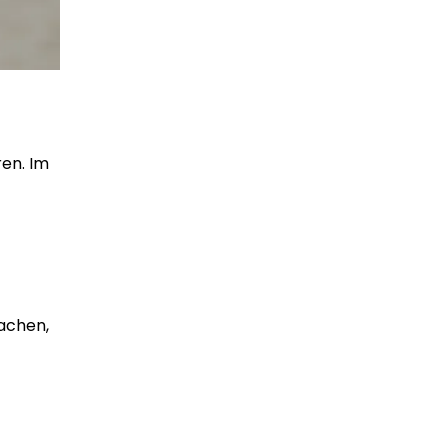
ren. Im
achen,