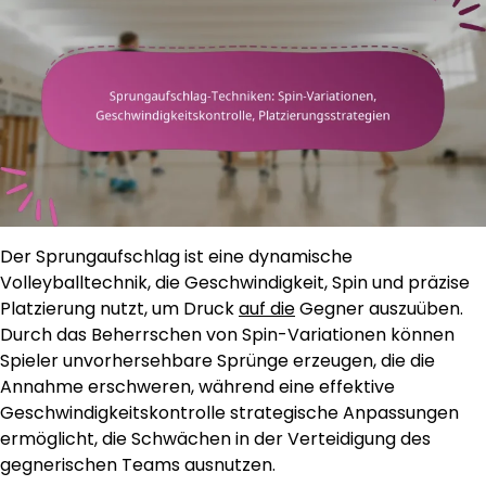
Der Sprungaufschlag ist eine dynamische
Volleyballtechnik, die Geschwindigkeit, Spin und präzise
Platzierung nutzt, um Druck
auf die
Gegner auszuüben.
Durch das Beherrschen von Spin-Variationen können
Spieler unvorhersehbare Sprünge erzeugen, die die
Annahme erschweren, während eine effektive
Geschwindigkeitskontrolle strategische Anpassungen
ermöglicht, die Schwächen in der Verteidigung des
gegnerischen Teams ausnutzen.