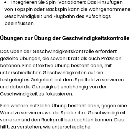
Integrieren Sie Spin-Variationen: Das Hinzufügen
von Topspin oder Backspin kann die wahrgenommene
Geschwindigkeit und Flugbahn des Aufschlags
beeinflussen.
Übungen zur Übung der Geschwindigkeitskontrolle
Das Üben der Geschwindigkeitskontrolle erfordert
gezielte Übungen, die sowohl Kraft als auch Präzision
betonen. Eine effektive Übung besteht darin, mit
unterschiedlichen Geschwindigkeiten auf ein
festgelegtes Zielgebiet auf dem Spielfeld zu servieren
und dabei die Genauigkeit unabhängig von der
Geschwindigkeit zu fokussieren.
Eine weitere nützliche Übung besteht darin, gegen eine
Wand zu servieren, wo die Spieler ihre Geschwindigkeit
variieren und den Rückprall beobachten können. Dies
hilft, zu verstehen, wie unterschiedliche