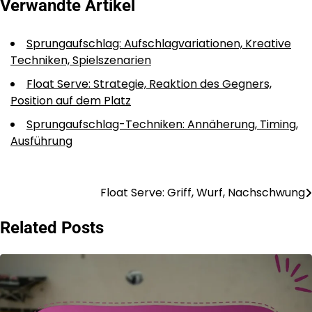
Verwandte Artikel
Sprungaufschlag: Aufschlagvariationen, Kreative
Techniken, Spielszenarien
Float Serve: Strategie, Reaktion des Gegners,
Position auf dem Platz
Sprungaufschlag-Techniken: Annäherung, Timing,
Ausführung
Float Serve: Griff, Wurf, Nachschwung
Post
navigation
Related Posts