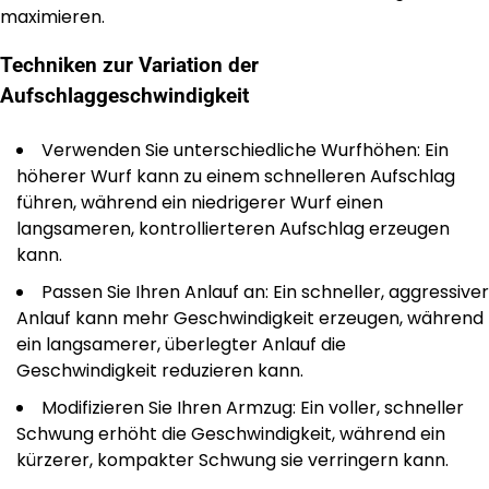
maximieren.
Techniken zur Variation der
Aufschlaggeschwindigkeit
Verwenden Sie unterschiedliche Wurfhöhen: Ein
höherer Wurf kann zu einem schnelleren Aufschlag
führen, während ein niedrigerer Wurf einen
langsameren, kontrollierteren Aufschlag erzeugen
kann.
Passen Sie Ihren Anlauf an: Ein schneller, aggressiver
Anlauf kann mehr Geschwindigkeit erzeugen, während
ein langsamerer, überlegter Anlauf die
Geschwindigkeit reduzieren kann.
Modifizieren Sie Ihren Armzug: Ein voller, schneller
Schwung erhöht die Geschwindigkeit, während ein
kürzerer, kompakter Schwung sie verringern kann.