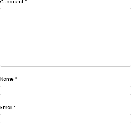
Comment
*
Name
*
Email
*