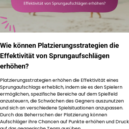
Wie können Platzierungsstrategien die
Effektivität von Sprungaufschlägen
erhöhen?
Platzierungsstrategien erhöhen die Effektivität eines
Sprungaufschlags erheblich, indem sie es den Spielern
ermöglichen, spezifische Bereiche auf dem Spielfeld
anzusteuern, die Schwächen des Gegners auszunutzen
und sich an verschiedene Spielsituationen anzupassen.
Durch das Beherrschen der Platzierung können
Aufschläger ihre Chancen auf Punkte erhöhen und Druck
auf das gegnerische Team ausüben.