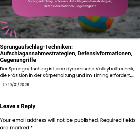
Sprungaufschlag-Techniken:
Aufschlagannahmestrategien, Defensivformationen,
Gegenangriffe
Der Sprungaufschlag ist eine dynamische Volleyballtechnik,
die Präzision in der Körperhaltung und im Timing erfordert,…
19/01/2026
Leave a Reply
Your email address will not be published.
Required fields
are marked
*