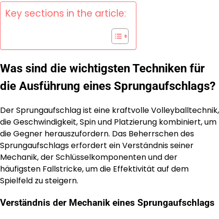
Key sections in the article:
Was sind die wichtigsten Techniken für
die Ausführung eines Sprungaufschlags?
Der Sprungaufschlag ist eine kraftvolle Volleyballtechnik,
die Geschwindigkeit, Spin und Platzierung kombiniert, um
die Gegner herauszufordern. Das Beherrschen des
Sprungaufschlags erfordert ein Verständnis seiner
Mechanik, der Schlüsselkomponenten und der
häufigsten Fallstricke, um die Effektivität auf dem
Spielfeld zu steigern.
Verständnis der Mechanik eines Sprungaufschlags