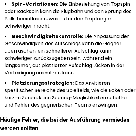
Spin-Variationen:
Die Einbeziehung von Topspin
oder Backspin kann die Flugbahn und den Sprung des
Balls beeinflussen, was es für den Empfänger
schwieriger macht.
Geschwindigkeitskontrolle:
Die Anpassung der
Geschwindigkeit des Aufschlags kann die Gegner
überraschen; ein schnellerer Aufschlag kann
schwieriger zurückzugeben sein, während ein
langsamer, gut platzierter Aufschlag Lücken in der
Verteidigung ausnutzen kann.
Platzierungsstrategien:
Das Anvisieren
spezifischer Bereiche des Spielfelds, wie die Ecken oder
kurzen Zonen, kann Scoring-Möglichkeiten schaffen
und Fehler des gegnerischen Teams erzwingen.
Häufige Fehler, die bei der Ausführung vermieden
werden sollten