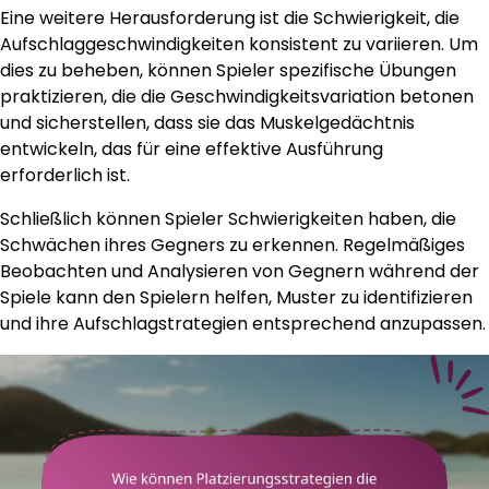
Eine weitere Herausforderung ist die Schwierigkeit, die
Aufschlaggeschwindigkeiten konsistent zu variieren. Um
dies zu beheben, können Spieler spezifische Übungen
praktizieren, die die Geschwindigkeitsvariation betonen
und sicherstellen, dass sie das Muskelgedächtnis
entwickeln, das für eine effektive Ausführung
erforderlich ist.
Schließlich können Spieler Schwierigkeiten haben, die
Schwächen ihres Gegners zu erkennen. Regelmäßiges
Beobachten und Analysieren von Gegnern während der
Spiele kann den Spielern helfen, Muster zu identifizieren
und ihre Aufschlagstrategien entsprechend anzupassen.